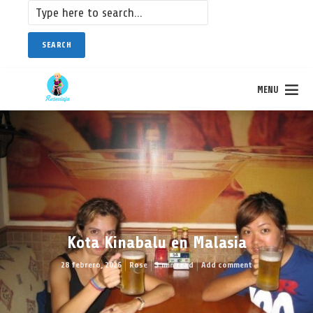
SEARCH
MENU
Kota Kinabalu en Malasia
28 febrero, 2026
Rose
3 min read
Add comment