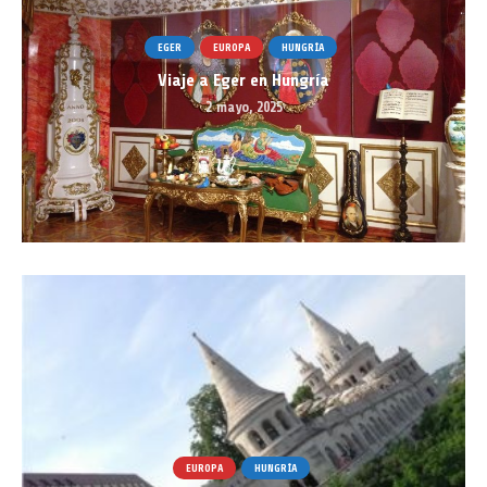
EGER
EUROPA
HUNGRÍA
Viaje a Eger en Hungría
2 mayo, 2025
EUROPA
HUNGRÍA