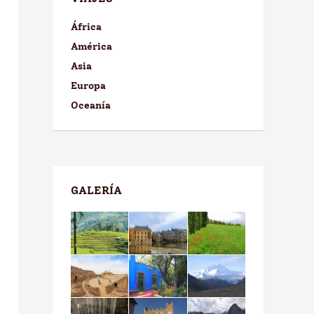
África
América
Asia
Europa
Oceanía
GALERÍA