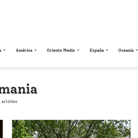
a
América
Oriente Medio
España
Oceanía
mania
 articles