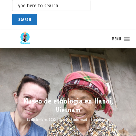
SEARCH
MENU
Museo de etnologia en Hanoi,
Vietnam
11 diciembre, 2022
Rose
8 min read
2 comments