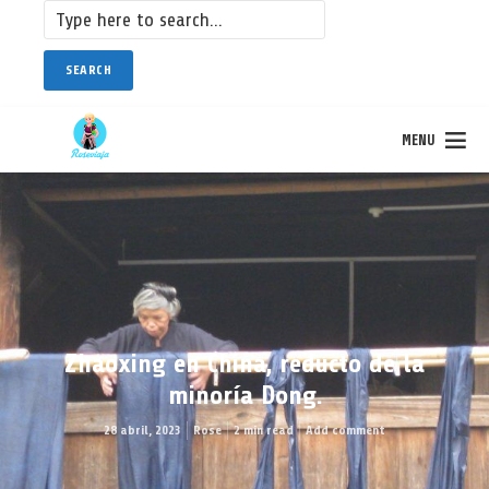
SEARCH
MENU
Zhaoxing en China, reducto de la
minoría Dong.
28 abril, 2023
Rose
2 min read
Add comment