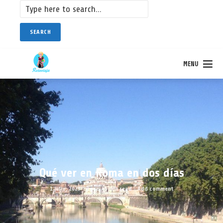
SEARCH
MENU
Qué ver en Roma en dos días
1 julio, 2023
Rose
5 min read
Add comment