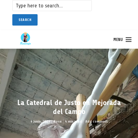
SEARCH
MENU
La Catedral de Justo en Mejorada
del Campo
4 junio, 2023
Rose
4 min read
Add comment