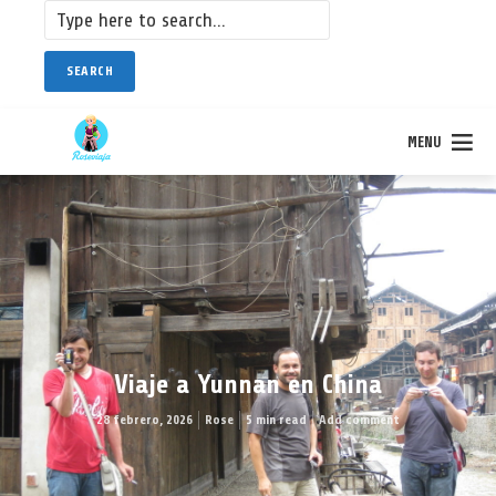
SEARCH
MENU
Viaje a Yunnan en China
28 febrero, 2026
Rose
5 min read
Add comment