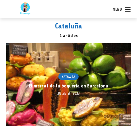
MENU
Cataluña
1 articles
CATALUÑA
El mercat de la boqueria en Barcelona
28 abril, 2023