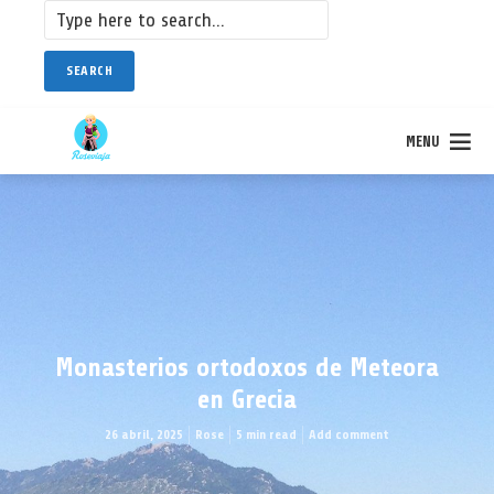
SEARCH
MENU
Monasterios ortodoxos de Meteora
en Grecia
26 abril, 2025
Rose
5 min read
Add comment