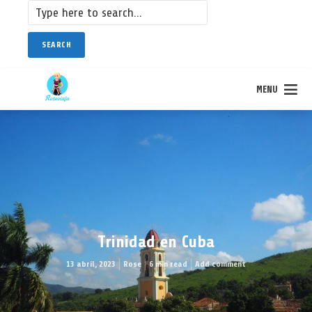
SEARCH
MENU
Trinidad en Cuba
13 abril, 2023
Rose
6 min read
Add comment