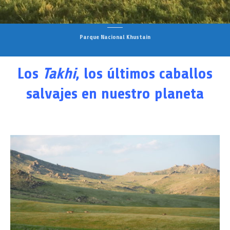
Parque Nacional Khustain
Los
Takhi
, los últimos caballos
salvajes en nuestro planeta