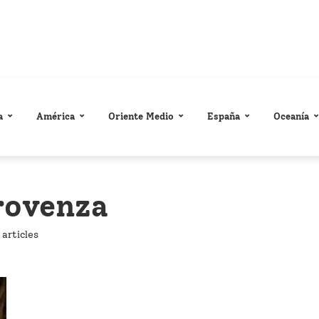
a
América
Oriente Medio
España
Oceanía
rovenza
 articles