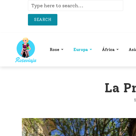
SEARCH
Rose
Europa
África
Asi
La P
1