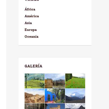
África
América
Asia
Europa
Oceanía
GALERÍA