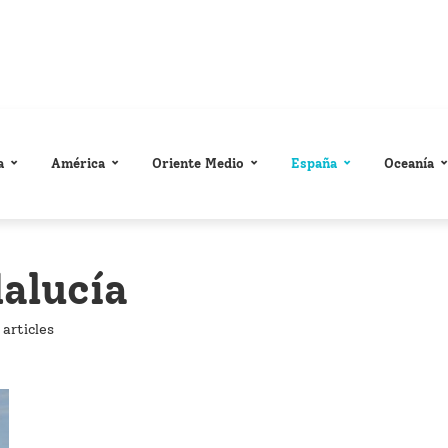
a
América
Oriente Medio
España
Oceanía
alucía
 articles