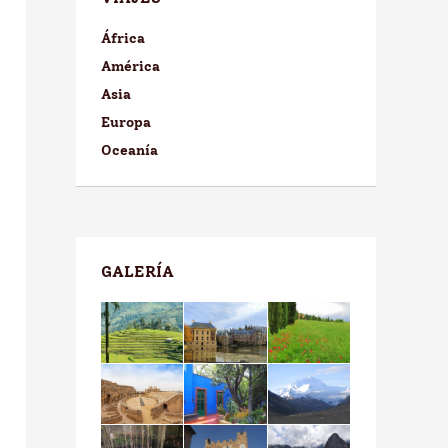
África
América
Asia
Europa
Oceanía
GALERÍA