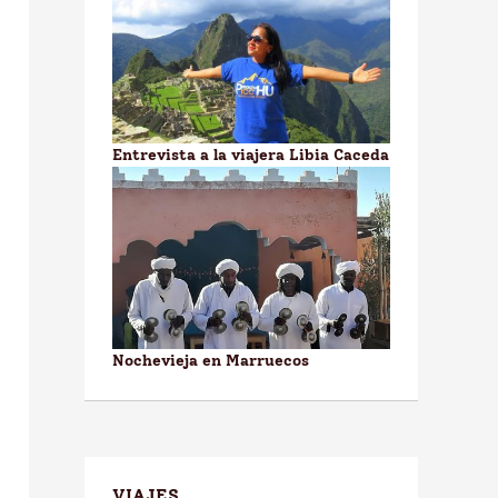
Entrevista a la viajera Libia Caceda
Nochevieja en Marruecos
VIAJES