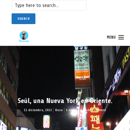
SEARCH
MENU
Seúl, una Nueva York en Oriente.
11 diciembre, 2022
Rose
5 min read
Add comment