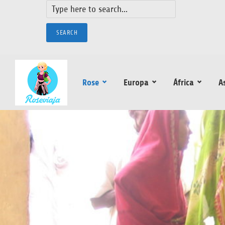
SEARCH
Rose
Europa
África
A