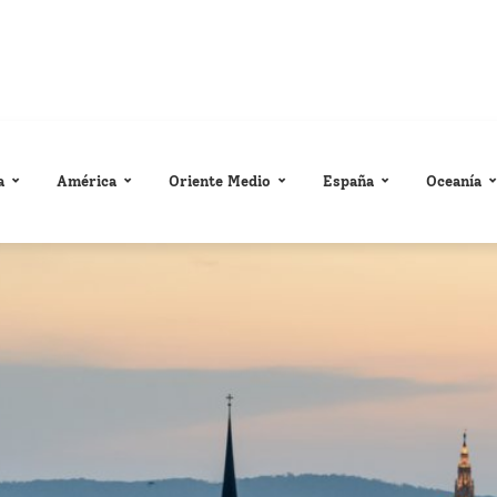
a
América
Oriente Medio
España
Oceanía