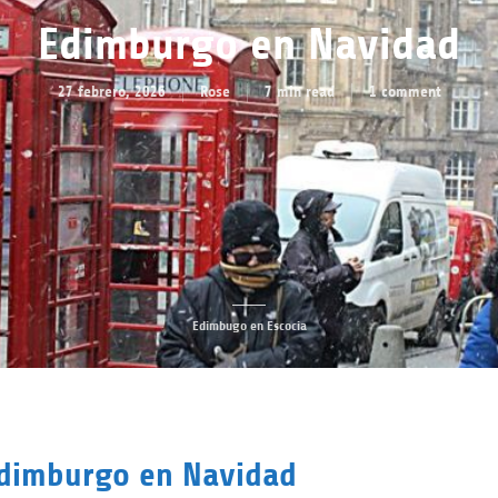
Edimburgo en Navidad
27 febrero, 2026
Rose
7 min read
1 comment
Edimbugo en Escocia
dimburgo en Navidad