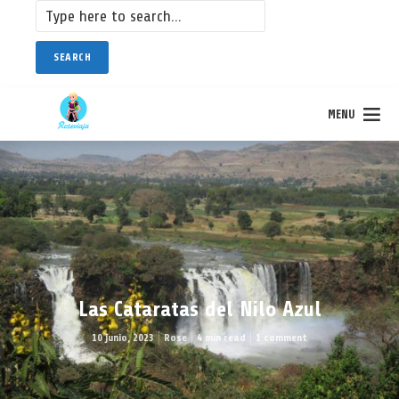
SEARCH
MENU
Las Cataratas del Nilo Azul
10 junio, 2023
Rose
4 min read
1 comment