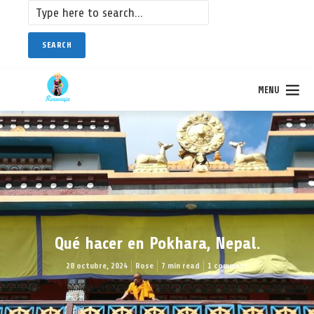
SEARCH
MENU
Qué hacer en Pokhara, Nepal.
28 octubre, 2024
Rose
7 min read
1 comment