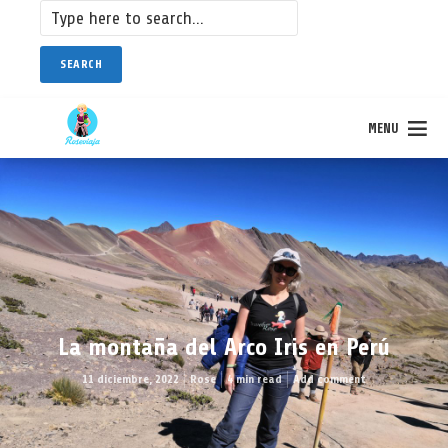
SEARCH
MENU
La montaña del Arco Iris en Perú
11 diciembre, 2022
Rose
4 min read
Add comment