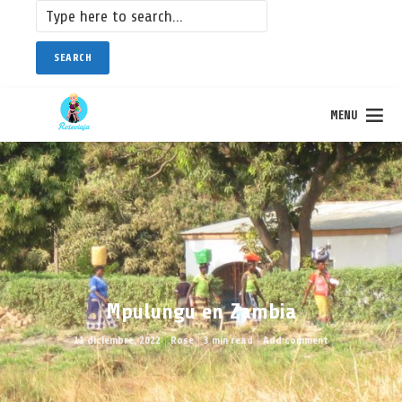
SEARCH
MENU
Mpulungu en Zambia
11 diciembre, 2022
Rose
3 min read
Add comment