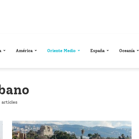
a
América
Oriente Medio
España
Oceanía
íbano
 articles