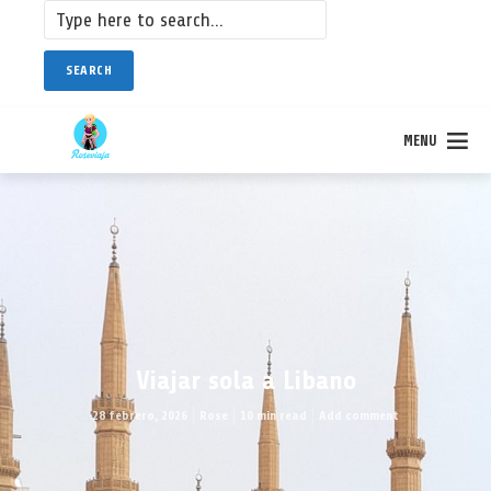
SEARCH
MENU
Viajar sola a Libano
28 febrero, 2026
Rose
10 min read
Add comment