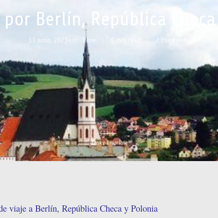
o por Berlín, República Checa
11 junio, 2023
Rose
6 min read
2 comments
Cesky Krumlow
 de viaje a Berlín, República Checa y Polonia