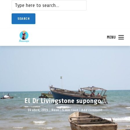
SEARCH
MENU
El Dr Livingstone supongo…
16 abril, 2023
Rose
5 min read
Add comment