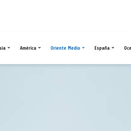
sia
América
Oriente Medio
España
Oc