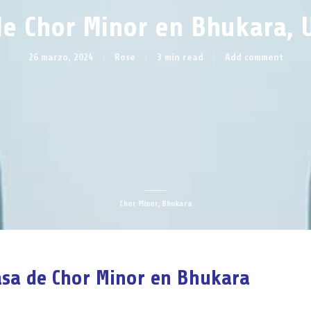
e Chor Minor en Bhukara, 
26 marzo, 2024
Rose
3 min read
Add comment
Chor Minor, Bhukara
sa de Chor Minor en Bhukara