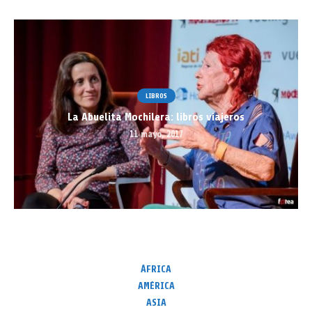
LIBROS
La Abuelita Mochilera: libros viajeros
11 mayo, 2017
ÁFRICA
AMÉRICA
ASIA