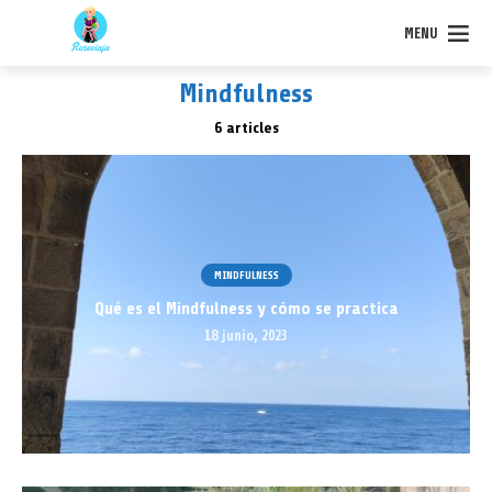
MENU
Mindfulness
6 articles
MINDFULNESS
Qué es el Mindfulness y cómo se practica
18 junio, 2023