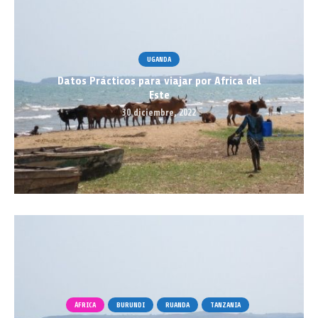
UGANDA
Datos Prácticos para viajar por Africa del
Este
30 diciembre, 2022
ÁFRICA
BURUNDI
RUANDA
TANZANIA