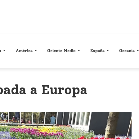
a
América
Oriente Medio
España
Oceanía
pada a Europa