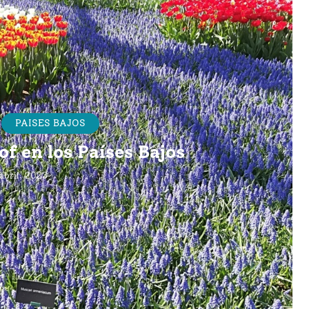
PAISES BAJOS
f en los Países Bajos
abril, 2023