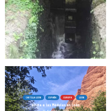
CASTILLA LEÓN
ESPAÑA
EUROPA
LEÓN
Visita a las Médulas en León