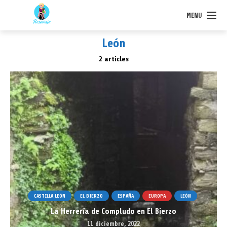
MENU
León
2 articles
CASTILLA LEÓN
EL BIERZO
ESPAÑA
EUROPA
LEÓN
La Herrería de Compludo en El Bierzo
11 diciembre, 2022