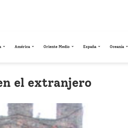
a
América
Oriente Medio
España
Oceanía
en el extranjero