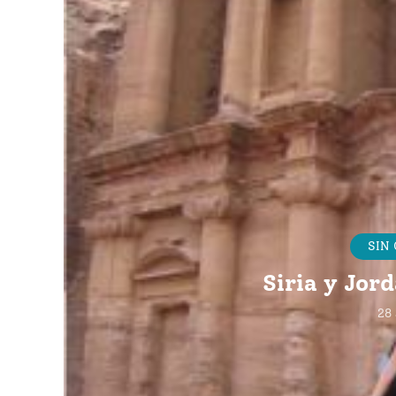
SIN
Siria y Jor
28 