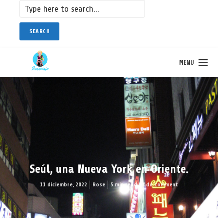
SEARCH
MENU
Seúl, una Nueva York en Oriente.
11 diciembre, 2022
Rose
5 min read
Add comment