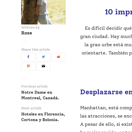
10 imp
Written by
Es difícil decidir q
Rose
gran ciudad. Hay mucho
la gran urbe está mu
Share this article
orientarte. También p
Previous article
Desplazarse e
Notre Dame en
Montreal, Canadá.
Manhattan, está compu
Next article
Hoteles en Florencia,
las atracciones, se en
Cortona y Bolonia.
A pesar de ello, si ex