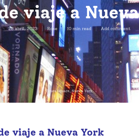
de viaje a Nuev
28 abril, 2023
Rose
10 min read
Add comment
Times Square, Nueva York.
de viaje a Nueva York