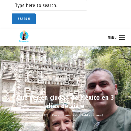
SEARCH
MENU
Qué ver en ciudad de México en 3
días de viaje
28 abril, 2023
Rose
8 min read
Add comment