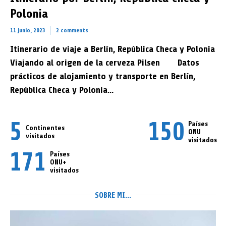
Polonia
Paramaribo en Surinam
11 junio, 2023
2 comments
17 febrero, 2026
Rose
7 min read
2 comments
Itinerario de viaje a Berlín, República Checa y Polonia
Viajando al origen de la cerveza Pilsen Datos
prácticos de alojamiento y transporte en Berlín,
República Checa y Polonia...
5
150
Países
Continentes
ONU
visitados
visitados
171
Países
ONU+
visitados
SOBRE MI...