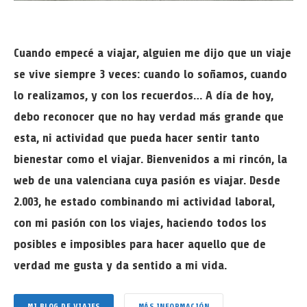
Cuando empecé a viajar, alguien me dijo que un viaje
se vive siempre 3 veces: cuando lo soñamos, cuando
lo realizamos, y con los recuerdos… A día de hoy,
debo reconocer que no hay verdad más grande que
esta, ni actividad que pueda hacer sentir tanto
bienestar como el viajar. Bienvenidos a mi rincón, la
web de una valenciana cuya pasión es viajar. Desde
2.003, he estado combinando mi actividad laboral,
con mi pasión con los viajes, haciendo todos los
Datos prácticos para viajar por las
posibles e imposibles para hacer aquello que de
Guayanas por carretera
verdad me gusta y da sentido a mi vida.
21 enero, 2026
Rose
9 min read
Add comment
MI BLOG DE VIAJES
MÁS INFORMACIÓN