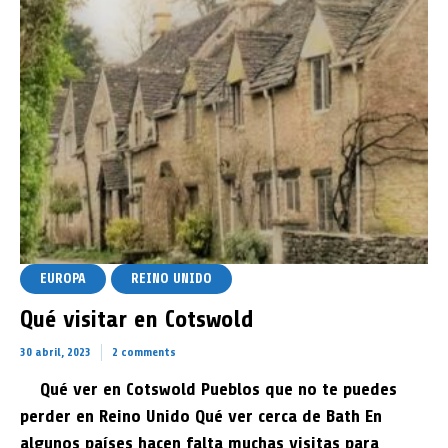
Viajar sola a Argel
19 abril, 2026
Rose
4 min read
Add comment
EUROPA
REINO UNIDO
Qué visitar en Cotswold
30 abril, 2023
2 comments
Qué ver en Cotswold Pueblos que no te puedes
perder en Reino Unido Qué ver cerca de Bath En
algunos países hacen falta muchas visitas para