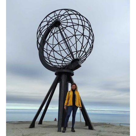
Qué ver en Mauricio
28 febrero, 2026
Rose
12 min read
Add comment
Viajar a Libia sola en el 2026
29 junio, 2026
Rose
6 min read
Add comment