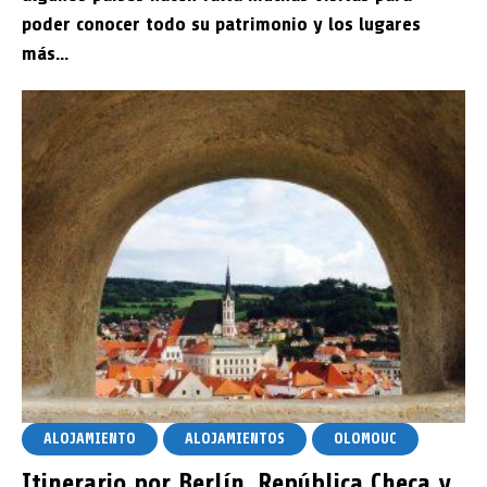
poder conocer todo su patrimonio y los lugares
más...
Cayena en la Guayana Francesa
29 enero, 2026
Rose
8 min read
Add comment
ALOJAMIENTO
ALOJAMIENTOS
OLOMOUC
Itinerario por Berlín, República Checa y