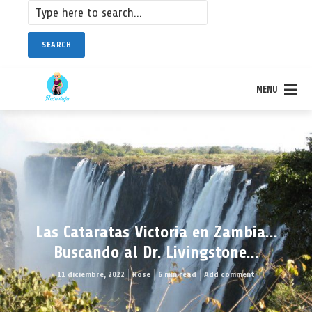
SEARCH
MENU
Las Cataratas Victoria en Zambia…
Buscando al Dr. Livingstone…
11 diciembre, 2022
Rose
6 min read
Add comment